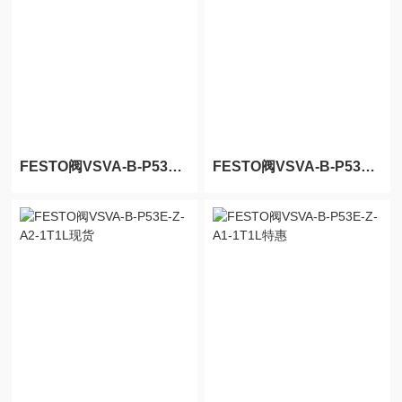
FESTO阀VSVA-B-P53ED-Z-A2-1T1L特惠
FESTO阀VSVA-B-P53EP-Z-A2-1T1L特惠