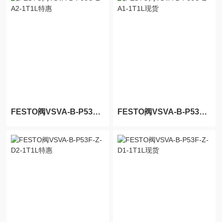
FESTO阀VSVA-B-P53U-Z-A2-1T1L特惠
FESTO阀VSVA-B-P53U-Z-A1-1T1L现货