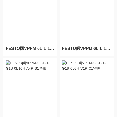
FESTO阀VPPM-6L-L-1-G18-0L10H-A4P-S1C1
FESTO阀VPPM-6L-L-1-G18-0L10H-A4N-S1