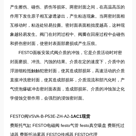
产生擦伤、碰伤、挤伤等损坏。两密封面之间，在高温高压的
作用下发生原子相互渗透渗出，产生粘连现象。当两密封面相
互移动时，粘连处轻易拉撕。密封面表面粗拙度越高，这种现
象越轻易发生。阀门在封闭过程中、阀瓣在回座过程中会碰伤
和挤伤密封面，使密封表面部磨损或产生压痕。
FESTO面板安装式阀介质的冲蚀，它是介质活动时对密
封面磨损、冲洗、汽蚀的结果。介质在定的速度下，介质中的
浮游细粒抵触触犯密封面，使其造成部损坏，高速活动的介质
直接冲洗密封面，使其造成部损坏，介质混流和部汽化时，产
气愤泡爆破冲击密封面表面，造成部损坏。介质的冲蚀加之化
学侵蚀交替作用，会强烈的浸蚀密封面。
FESTO阀VSVA-B-P53E-ZH-A2
-1AC1现货
费斯托气缸 FESTO电磁阀 festo气管 festo真空吸盘 费斯托过
滤器 费斯托油雾器 FESTO传感器 FESTO代理