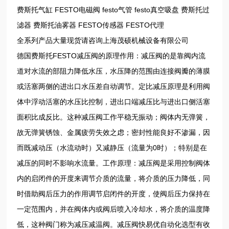
费斯托气缸 FESTO电磁阀 festo气管 festo真空吸盘 费斯托过
滤器 费斯托油雾器 FESTO传感器 FESTO代理
全系列产品大量现货请咨询上海茂硕机械设备有限公司
德国费斯托FESTO减压阀的原理作用：减压阀的是靠阀内流
道对水流的部阻力降低水压，水压降的范围由连接阀瓣的薄膜
或活塞两侧的进出口水压差自动调节。定比减压原理是利用阀
体中浮动活塞的水压比控制，进出口端减压比与进出口侧活塞
面积比成反比。这种减压阀工作平稳无振动；阀体内无弹簧，
故无弹簧锈蚀、金属疲劳失效之虑；密封性能良好不渗漏，因
而既减动压（水流动时）又减静压（流量为0时）；特别是在
减压的同时不影响水流量。工作原理：减压阀是采用控制阀体
内的启闭件的开度来调节介质的流量，将介质的压力降低，同
时借助阀后压力的作用调节启闭件的开度，使阀后压力保持在
一定范围内，并在阀体内或阀后喷入冷却水，将介质的温度降
低，这种阀门称为减压减温阀。减压阀快易优自动化选型有收