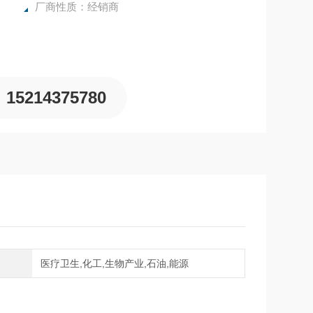
厂商性质：经销商
15214375780
域
医疗卫生,化工,生物产业,石油,能源