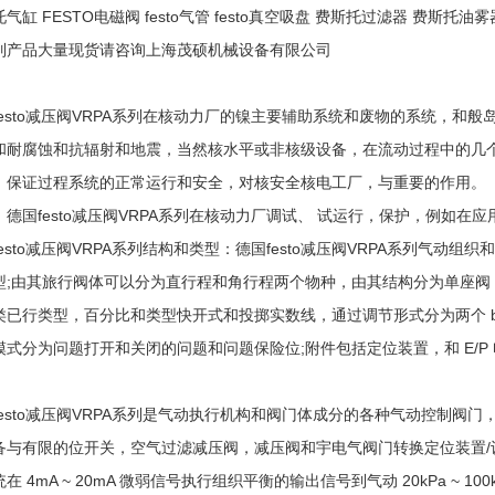
气缸 FESTO电磁阀 festo气管 festo真空吸盘 费斯托过滤器 费斯托油雾
列产品大量现货请咨询上海茂硕机械设备有限公司
festo减压阀VRPA系列在核动力厂的镍主要辅助系统和废物的系统，和
和耐腐蚀和抗辐射和地震，当然核水平或非核级设备，在流动过程中的几
，保证过程系统的正常运行和安全，对核安全核电工厂，与重要的作用。
，德国festo减压阀VRPA系列在核动力厂调试、 试运行，保护，例如在
festo减压阀VRPA系列结构和类型：德国festo减压阀VRPA系列气
型;由其旅行阀体可以分为直行程和角行程两个物种，由其结构分为单座阀，通
类已行类型，百分比和类型快开式和投掷实数线，通过调节形式分为两个 b
模式分为问题打开和关闭的问题和问题保险位;附件包括定位装置，和 E/P
festo减压阀VRPA系列是气动执行机构和阀门体成分的各种气动控制阀
备与有限的位开关，空气过滤减压阀，减压阀和宇电气阀门转换定位装置/
在 4mA ~ 20mA 微弱信号执行组织平衡的输出信号到气动 20kPa ~