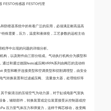
器 FESTO传感器 FESTO代理
般岛和防喷器系统中的有着广泛的应用，必须满足耐高温高
个特殊需要，压力，温度和液体咬，工艺参数的远程主动
应用程序中出现的问题的详细分析。
动组织和机构，以及附件由三部分组成。气动执行机构分为膜型和
过和通过德国festo减压阀VRPA系列由阀芯的流动特
it 类型和断开连接类型和空调类型和切割调理型，由安全
 电气转换装置和过滤减压阀、 流量放大器，处理组织等
门，其干燥清洁的压缩空气为动力源，对于缸或电影气室执
设备，辅助部件，转换装置或定位装置接受从控制器或控
 100kPa 压力室气体压力和弹簧力，这样干阀芯移动，改变阀