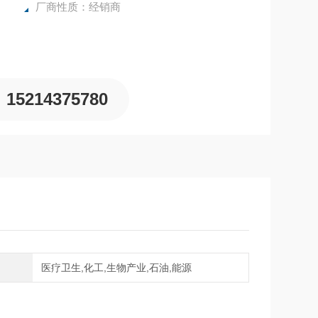
厂商性质：经销商
15214375780
域
医疗卫生,化工,生物产业,石油,能源