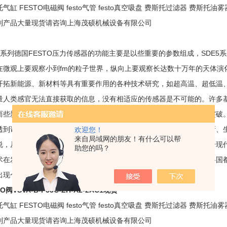
气缸 FESTO电磁阀 festo气管 festo真空吸盘 费斯托过滤器 费斯托油雾
列产品大量现货请咨询上海茂硕机械设备有限公司
E5系列德国FESTO压力传感器的功能主要是以些重要的参数组成，SDE5系列
在微观上要观察小到fm的粒子世界，纵向上要观察长达数十万年的天体演
开拓新能源、新材料等具有重要作用的各种技术研究，如超高温、超低温
量人类感官无法直接获取的信息，没有相适应的传感器是不可能的。许多
而些新机理和高灵敏度的检测传感器的出现，往往会导致该领域内的突破
透到诸如工业、宇宙开发、海洋探测、环境保护、资源调查、医学诊断、
欢迎您！
来自局域网的朋友！有什么可以帮
说，从茫茫的太空，到浩瀚的海洋，以各种复杂的工程系统，几乎每个现
助您的吗？
术在发展经济、推动社会进步方面的重要作用，是十分明显的。世界各国
出现个飞跃，达到与其重要地位相称的新水平。
O阀VSVA-B-P53C-ZH-A2-2AC1现货
气缸 FESTO电磁阀 festo气管 festo真空吸盘 费斯托过滤器 费斯托油雾
列产品大量现货请咨询上海茂硕机械设备有限公司