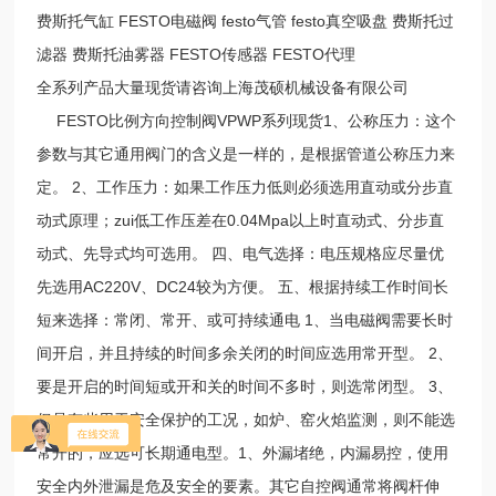
费斯托气缸 FESTO电磁阀 festo气管 festo真空吸盘 费斯托过
滤器 费斯托油雾器 FESTO传感器 FESTO代理
全系列产品大量现货请咨询上海茂硕机械设备有限公司
FESTO比例方向控制阀VPWP系列现货1、公称压力：这个
参数与其它通用阀门的含义是一样的，是根据管道公称压力来
定。 2、工作压力：如果工作压力低则必须选用直动或分步直
动式原理；zui低工作压差在0.04Mpa以上时直动式、分步直
动式、先导式均可选用。 四、电气选择：电压规格应尽量优
先选用AC220V、DC24较为方便。 五、根据持续工作时间长
短来选择：常闭、常开、或可持续通电 1、当电磁阀需要长时
间开启，并且持续的时间多余关闭的时间应选用常开型。 2、
要是开启的时间短或开和关的时间不多时，则选常闭型。 3、
但是有些用于安全保护的工况，如炉、窑火焰监测，则不能选
常开的，应选可长期通电型。1、外漏堵绝，内漏易控，使用
安全内外泄漏是危及安全的要素。其它自控阀通常将阀杆伸