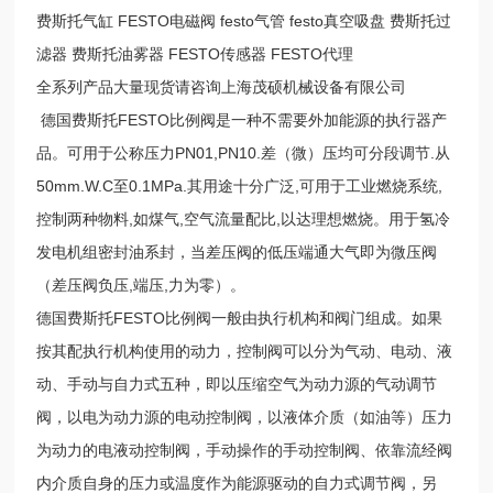
费斯托气缸 FESTO电磁阀 festo气管 festo真空吸盘 费斯托过
滤器 费斯托油雾器 FESTO传感器 FESTO代理
全系列产品大量现货请咨询上海茂硕机械设备有限公司
德国费斯托FESTO比例阀是一种不需要外加能源的执行器产
品。可用于公称压力PN01,PN10.差（微）压均可分段调节.从
50mm.W.C至0.1MPa.其用途十分广泛,可用于工业燃烧系统,
控制两种物料,如煤气,空气流量配比,以达理想燃烧。用于氢冷
发电机组密封油系封，当差压阀的低压端通大气即为微压阀
（差压阀负压,端压,力为零）。
德国费斯托FESTO比例阀一般由执行机构和阀门组成。如果
按其配执行机构使用的动力，控制阀可以分为气动、电动、液
动、手动与自力式五种，即以压缩空气为动力源的气动调节
阀，以电为动力源的电动控制阀，以液体介质（如油等）压力
为动力的电液动控制阀，手动操作的手动控制阀、依靠流经阀
内介质自身的压力或温度作为能源驱动的自力式调节阀，另