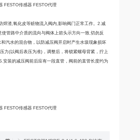
器 FESTO传感器 FESTO代理
以防焊渣,氧化皮等赃物流入阀内,影响阀门正常工作。2.减
使管路中介质的流向与阀体上箭头示方向一致,切勿反
水和汽水的混合物，以防减压阀开启时产生水圾现象损坏
压力(以阀后表压为准)，调整后，将锁紧螺母背紧，拧上
。5.安装的减压阀前后应有一段直管，阀前的直管长度约为
器 FESTO传感器 FESTO代理