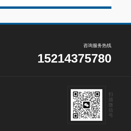
咨询服务热线
15214375780
扫
描
微
信
号