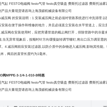
气缸 FESTO电磁阀 festo气管 festo真空吸盘 费斯托过滤器 费斯托油雾
列产品大量现货请咨询上海茂硕机械设备有限公司
sto减压阀 的安装说明：1.安装减压阀之前必须对管路系统进行冲洗清理.
应安装在便于操作和维修的地方，并且必须直立安装在水平管道上，应注意
3.减压阀在安装使用时，应把旁通管道的截止阀打开，排除管路中的冷凝
阀,当无异常现象后，按顺时针方向缓慢旋转调节螺钉,将出口压力调至需的
罩。4.减压阀前应安装过滤器,以防介质中的杂物进入减压阀,影响其性能
0毫米，阀后的直管长度约为1毫米。
O阀MPPE-3-1/4-1-010-B特惠
气缸 FESTO电磁阀 festo气管 festo真空吸盘 费斯托过滤器 费斯托油雾
列产品大量现货请咨询上海茂硕机械设备有限公司