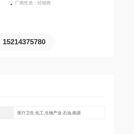
厂商性质：经销商
15214375780
域
医疗卫生,化工,生物产业,石油,能源