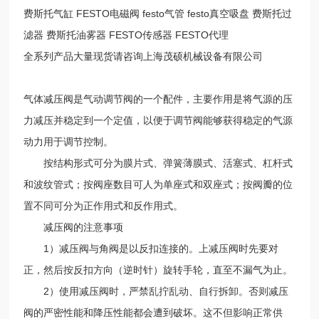
费斯托气缸 FESTO电磁阀 festo气管 festo真空吸盘 费斯托过
滤器 费斯托油雾器 FESTO传感器 FESTO代理
全系列产品大量现货请咨询上海茂硕机械设备有限公司
气体减压阀是气动调节阀的一个配件，主要作用是将气源的压
力减压并稳定到一个定值，以便于调节阀能够获得稳定的气源
动力用于调节控制。
按结构形式可分为膜片式、弹簧薄膜式、活塞式、杠杆式
和波纹管式；按阀座数目可人为单座式和双座式；按阀瓣的位
置不同可分为正作用式和反作用式。
减压阀的注意事项
1）减压阀与角阀是以反扣连接的。上减压阀时先要对
正，然后按反扣方向（逆时针）旋转手轮，直至不漏气为止。
2）使用减压阀时，严禁乱拧乱动、自行拆卸。否则减压
阀的严密性能和降压性能都会遭到破坏。这不但影响正常供