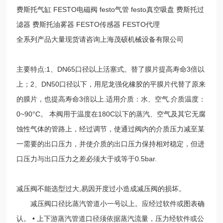
费斯托气缸 FESTO电磁阀 festo气管 festo真空吸盘 费斯托过
滤器 费斯托油雾器 FESTO传感器 FESTO代理
全系列产品大量现货请咨询上海茂硕机械设备有限公司
主要特点:1、DN65口径以上活塞式。替了膜片提高寿命3倍以
上；2、DN50口径以下，用尼龙强化橡胶的平膜片代替了原来
的膜片，也提高寿命3倍以上.适用介质：水、空气.介质温度：
0~90°C。 本阀用于温度在180C以下的蒸汽、空气及其它无腐
蚀性气体的管路上，经过调节，使通过阀内的介质压力减至某
一需要的出口压力，并使介质的出口压力保持相对稳定，但进
口压力与出口压力之差必须大于或等于0.5bar.
减压阀不能选型过大,易因开度过小造成减压阀的损坏。
减压阀口径比蒸汽管道小一号以上。应经过软件或图表确
认。 • 上下游蒸汽管道口径须依据蒸汽流量，压力经软件或公