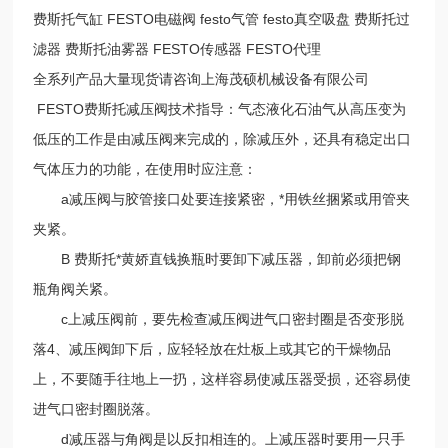
费斯托气缸 FESTO电磁阀 festo气管 festo真空吸盘 费斯托过
滤器 费斯托油雾器 FESTO传感器 FESTO代理
全系列产品大量现货请咨询上海茂硕机械设备有限公司
FESTO费斯托减压阀技术指导：气态液化石油气从高压变为
低压的工作是由减压阀来完成的，除减压外，还具有稳定出口
气体压力的功能，在使用时应注意：
a减压阀与胶管接口处要连接紧密，*用铁丝捆紧或用管夹
夹紧。
B 费斯托*黄娇直钱换瓶时要卸下减压器，卸前必须把钢
瓶角阀关紧。
c上减压阀前，要先检查减压阀进气口密封圈是否变形脱
落4、减压阀卸下后，应轻轻放在灶板上或其它的干燥物品
上，不要随手往地上一扔，这样容易使减压器受损，还容易使
进气口密封圈脱落。
d减压器与角阀是以反扣相连的。上减压器时要用一只手