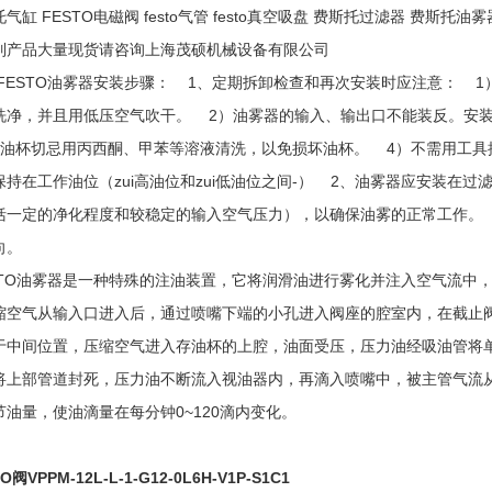
气缸 FESTO电磁阀 festo气管 festo真空吸盘 费斯托过滤器 费斯托油雾
列产品大量现货请咨询上海茂硕机械设备有限公司
FESTO油雾器安装步骤： 1、定期拆卸检查和再次安装时应注意： 
洗净，并且用低压空气吹干。 2）油雾器的输入、输出口不能装反。安
储油杯切忌用丙西酮、甲苯等溶液清洗，以免损坏油杯。 4）不需用工具
保持在工作油位（zui高油位和zui低油位之间-） 2、油雾器应安装在
括一定的净化程度和较稳定的输入空气压力），以确保油雾的正常工作。
向。
STO油雾器是一种特殊的注油装置，它将润滑油进行雾化并注入空气流中
缩空气从输入口进入后，通过喷嘴下端的小孔进入阀座的腔室内，在截止
于中间位置，压缩空气进入存油杯的上腔，油面受压，压力油经吸油管将
将上部管道封死，压力油不断流入视油器内，再滴入喷嘴中，被主管气流
节油量，使油滴量在每分钟0~120滴内变化。
O阀VPPM-12L-L-1-G12-0L6H-V1P-S1C1