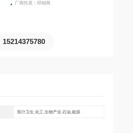
厂商性质：经销商
15214375780
域
医疗卫生,化工,生物产业,石油,能源