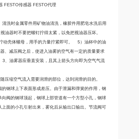
器 FESTO传感器 FESTO代理
1）清洗时金属零件用矿物油清洗，橡胶件用肥皂水洗后用
装视油器时不要把螺钉拧得太紧，以免把视油器压坏。
拧动壳体螺母，用手的力量拧紧即可。 5）油杯中的油
过滤器、减压阀之后，使进入油雾的空气有一定的质量要求
 3、油雾器应垂直安装，且其上箭头方向即为空气气流
，随压缩空气流入需要润滑的部位，达到润滑的目的。
阀的钢球上下表面形成差压。由于泄漏和弹簧的作用，钢
单向阀的钢球顶起，钢球上部管道有一个方型小孔，钢球
从上面的小孔引射出来，雾化后从输出口输出。节流阀可