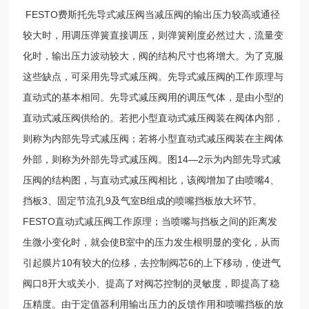
FESTO费斯托先导式减压阀当减压阀的输出压力较高或通径
较大时，用调压弹簧直接调压，则弹簧刚度必然过大，流量变
化时，输出压力波动较大，阀的结构尺寸也将增大。为了克服
这些缺点，可采用先导式减压阀。先导式减压阀的工作原理与
直动式的基本相同。先导式减压阀用的调压气体，是由小型的
直动式减压阀供给的。若把小型直动式减压阀装在阀体内部，
则称为内部先导式减压阀；若将小型直动式减压阀装在主阀体
外部，则称为外部先导式减压阀。图14—2示为内部先导式减
压阀的结构图，与直动式减压阀相比，该阀增加了由喷嘴4、
挡板3、固定节流孔9及气室B组成的喷嘴挡板放大环节。
FESTO直动式减压阀工作原理；当喷嘴与挡板之间的距离发
生微小变化时，就会使B室中的压力发生根明显的变化，从而
引起膜片10有较大的位移，去控制阀芯6的上下移动，使进气
阀口8开大或关小、提高了对阀芯控制的灵敏度，即提高了稳
压精度。由于定值器利用输出压力的反馈作用和喷嘴挡板的放