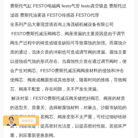
费斯托气缸 FESTO电磁阀 festo气管 festo真空吸盘 费斯托过
滤器 费斯托油雾器 FESTO传感器 FESTO代理
全系列产品大量现货请咨询上海茂硕机械设备有限公司
FESTO费斯托减压阀阀芯、阀座泄漏的主要原因是由于调节
阀生产过程中的铸造或锻造缺陷可导致腐蚀的加强。而腐蚀介
质的通过，流体介质的冲刷也可造成调节阀的泄漏。腐蚀主要
以侵蚀或气蚀的形式存在。当腐蚀性介质在通过调节阀时，便
会产生对阀芯、FESTO费斯托减压阀阀座材料的侵蚀和冲击
使阀芯、阀座成椭圆形或其他形状，随着时间的推移，导致阀
芯、阀座不配套，存在间隙，关不严发生泄漏。
解决对策：FESTO费斯托减压阀关键把好阀芯、阀座的材质
的选型关、质量关。选择耐腐蚀材料，对麻点、沙眼等缺陷的
产品坚决剔除。若阀芯、阀座变形不太严重，可经过细砂纸研
磨，消除痕迹，提高密封光洁度，以提高密封性能。若损坏严
重，则应重新更换新阀。