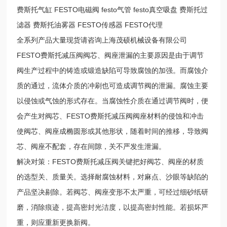
费斯托气缸 FESTO电磁阀 festo气管 festo真空吸盘 费斯托过
滤器 费斯托油雾器 FESTO传感器 FESTO代理
全系列产品大量现货请咨询上海茂硕机械设备有限公司
FESTO费斯托减压阀阀芯、阀座泄漏的主要原因是由于调节
阀生产过程中的铸造或锻造缺陷可导致腐蚀的加强。而腐蚀介
质的通过，流体介质的冲刷也可造成调节阀的泄漏。腐蚀主要
以侵蚀或气蚀的形式存在。当腐蚀性介质在通过调节阀时，便
会产生对阀芯、FESTO费斯托减压阀阀座材料的侵蚀和冲击
使阀芯、阀座成椭圆形或其他形状，随着时间的推移，导致阀
芯、阀座不配套，存在间隙，关不严发生泄漏。
解决对策：FESTO费斯托减压阀关键把好阀芯、阀座的材质
的选型关、质量关。选择耐腐蚀材料，对麻点、沙眼等缺陷的
产品坚决剔除。若阀芯、阀座变形不太严重，可经过细砂纸研
磨，消除痕迹，提高密封光洁度，以提高密封性能。若损坏严
重，则应重新更换新阀。