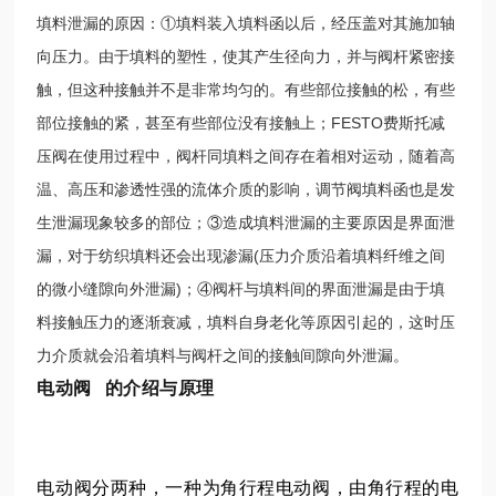
填料泄漏的原因：①填料装入填料函以后，经压盖对其施加轴
向压力。由于填料的塑性，使其产生径向力，并与阀杆紧密接
触，但这种接触并不是非常均匀的。有些部位接触的松，有些
部位接触的紧，甚至有些部位没有接触上；FESTO费斯托减
压阀在使用过程中，阀杆同填料之间存在着相对运动，随着高
温、高压和渗透性强的流体介质的影响，调节阀填料函也是发
生泄漏现象较多的部位；③造成填料泄漏的主要原因是界面泄
漏，对于纺织填料还会出现渗漏(压力介质沿着填料纤维之间
的微小缝隙向外泄漏)；④阀杆与填料间的界面泄漏是由于填
料接触压力的逐渐衰减，填料自身老化等原因引起的，这时压
力介质就会沿着填料与阀杆之间的接触间隙向外泄漏。
电动阀
的介绍与原理
电动阀
分两种，一种为角行程电动阀，由角行程的电