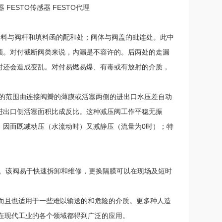
器 FESTO传感器 FESTO代理
填料与阀杆和填料函的配和处；阀体与阀盖的毗连处。此中
领。对付截断阀类来说，内漏是不容许的。后两处的走漏
时还会造成变乱。对付易燃易爆、有毒或有放射的介质，
降的范围由连接阀瓣的薄膜或活塞两侧的进出口水压差自动
进出口侧活塞面积比成反比。这种减压阀工作平稳无振
，因而既减动压（水流动时）又减静压（流量为0时）；特
成。该阀易于快速拆卸和维修，更换隔膜可以在现场及短时
，而且也适用于一些难以输送的和危险的介质。更多种人造
阀在现代工业的各个领域都得到广泛的应用。