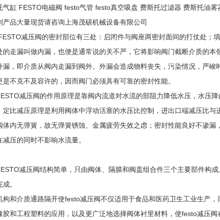
气缸 FESTO电磁阀 festo气管 festo真空吸盘 费斯托过滤器 费斯托油雾
列产品大量现货请咨询上海茂硕机械设备有限公司
FESTO减压阀的密封部位有三处：启闭件与阀座两密封面间的打仗处；
处的走漏叫做内漏，也便是通常说的关不严，它将影响阀门截断介质的本
外漏，即介质从阀内走漏到阀外。外漏会造成物料丧失，污染情况，严峻
更是不克不及容许的，因而阀门必须具有可靠的密封性能。
FESTO减压阀的作用原理是靠阀内流道对水流的部阻力降低水压，水压
。定比减压原理是利用阀体中浮动活塞的水压比控制，进出口端减压比与
阀体内无弹簧，故无弹簧锈蚀、金属疲劳失效之虑；密封性能良好不渗漏
在减压的同时不影响水流量。
FESTO减压阀结构简单，只由阀体、隔膜和阀盖组合件三个主要部件构
完成。
机构和介质通路隔开使festo减压阀不仅适用于食品和医药卫生工业生产
橡胶和工程塑料的应用，以及更广泛地选择阀体衬里材料，使festo减压