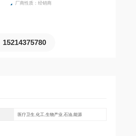
厂商性质：经销商
15214375780
域
医疗卫生,化工,生物产业,石油,能源