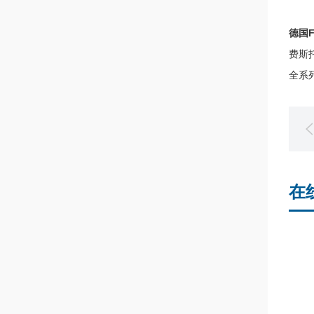
德国FE
费斯托
全系
在