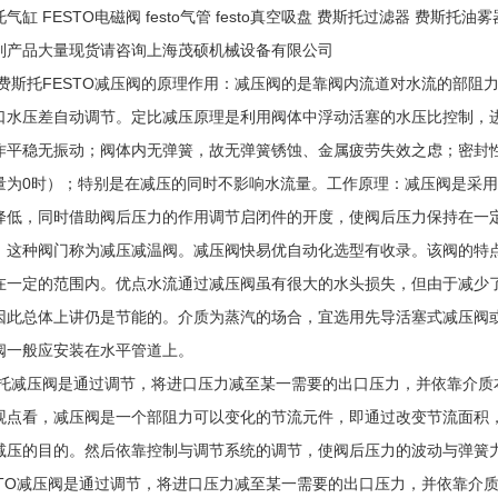
气缸 FESTO电磁阀 festo气管 festo真空吸盘 费斯托过滤器 费斯托油雾
列产品大量现货请咨询上海茂硕机械设备有限公司
费斯托FESTO减压阀的原理作用：减压阀的是靠阀内流道对水流的部阻
口水压差自动调节。定比减压原理是利用阀体中浮动活塞的水压比控制，
作平稳无振动；阀体内无弹簧，故无弹簧锈蚀、金属疲劳失效之虑；密封
量为0时）；特别是在减压的同时不影响水流量。工作原理：减压阀是采
降低，同时借助阀后压力的作用调节启闭件的开度，使阀后压力保持在一
，这种阀门称为减压减温阀。减压阀快易优自动化选型有收录。该阀的特
在一定的范围内。优点水流通过减压阀虽有很大的水头损失，但由于减少
因此总体上讲仍是节能的。介质为蒸汽的场合，宜选用先导活塞式减压阀
阀一般应安装在水平管道上。
托减压阀是通过调节，将进口压力减至某一需要的出口压力，并依靠介质
观点看，减压阀是一个部阻力可以变化的节流元件，即通过改变节流面积
减压的目的。然后依靠控制与调节系统的调节，使阀后压力的波动与弹簧
STO减压阀是通过调节，将进口压力减至某一需要的出口压力，并依靠介