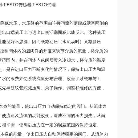
器 FESTO传感器 FESTO代理
力降低水压，水压降的范围由连接阀瓣的薄膜或活塞两侧的
进出口端减压比与进出口侧活塞面积比成反比。这种减压
性能良好不渗漏，因而既减动压（水流动时）又减静压
用控制阀体内的启闭件的开度来调节介质的流量，将介质的
定范围内，并在阀体内或阀后喷入冷却水，将介质的温度
点，是在进口压力不断变化的情况下，保持出口压力和温
了水的浪费并使系统流量分布合理、改善了系统布与工
或先导波纹管式减压阀。为了操作、调整和维修的方便，
本身的能量，使出口压力自动保持稳定的阀门。从流体力
，使流速及流体的动能改变，造成不同的压力损失，从而
力相平衡，使阀后压力在一定的误差范围内保持恒定。
质本身的能量，使出口压力自动保持稳定的阀门。从流体力