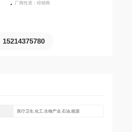
厂商性质：经销商
15214375780
域
医疗卫生,化工,生物产业,石油,能源