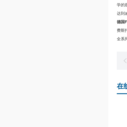
学的
达到
德国F
费斯托
全系
在