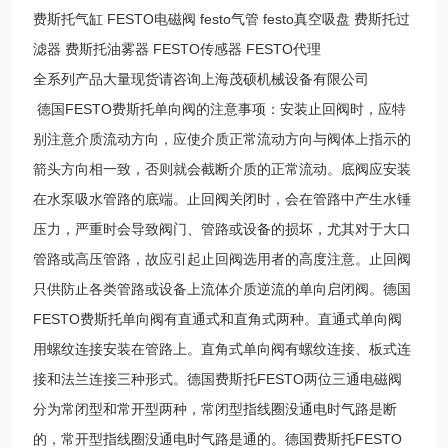
费斯托气缸 FESTO电磁阀 festo气管 festo真空吸盘 费斯托过
滤器 费斯托油雾器 FESTO传感器 FESTO代理
全系列产品大量现货请咨询上海茂硕机械设备有限公司
德国FESTO费斯托单向阀的注意事项：安装止回阀时，应特
别注意介质流动方向，应使介质正常流动方向与阀体上指示的
箭头方向相一致，否则就会截断介质的正常流动。底阀应安装
在水泵吸水管路的底端。止回阀关闭时，会在管路中产生水锤
压力，严重时会导致阀门、管路或设备的损坏，尤其对于大口
管路或高压管路，故应引起止回阀选用者的高度注意。止回阀
只供防止各类管路或设备上流体介质逆流的单向启闭阀。德国
FESTO费斯托单向阀有直通式和直角式两种。直通式单向阀
用螺纹连接安装在管路上。直角式单向阀有螺纹连接、板式连
接和法兰连接三种形式。德国费斯托FESTO两位三通电磁阀
分为常闭型和常开型两种，常闭型指线圈没通电时气路是断
的，常开型指线圈没通电时气路是通的。德国费斯托FESTO