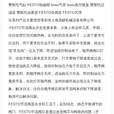
费斯托气缸 FESTO电磁阀 festo气管 festo真空吸盘 费斯托过
滤器 费斯托油雾器 FESTO传感器 FESTO代理
全系列产品大量现货请咨询上海茂硕机械设备有限公司
FESTO节流阀从历史发展来看，大体上有这样几类：早期，
往往使用它控式顺序阀。在当时的历史条件下，上述个要求可
以达到，而个要求往往达不到，如果不采取补充措施，就会出
现“常见病”－点头下降。即进油路控制油来了，顺序阀阀口打
开。但由于阀口基本是开关式的，打开重物下降速度就过高，
致使进油路压力降低，使得控制油压力低于开启压力，顺序阀
重新关闭。而顺序阀旦关闭，进油路压力升高，即控制油压力
重新升高，在此打开顺序阀，这样的循环就出现点头下降现
象。解决办法，往往在顺序阀后再加节流阀来控制下降速度。
勉强可以解决问题。
FESTO节流阀是在水利工况下，起到动态、静态平衡调节的
阀门。FESTO节流阀它是通过改变阀芯与阀座的间隙（开