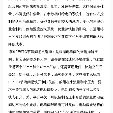
组合阀还常用来控制温度、压力、液位等参数。大阀保证基础
量，小阀提供补偿量。在参数相对稳定的系统中，这种位式控
制能达相当高精度。好些参数变化较大的系统，变化的速率仍
受定制约，例如温度控制系统，仍受热惯性的影响。以运用得
当的双联组合阀在满足控制要求的前提下相对于调节阀能大幅
降低成本。
德国FESTO节流阀怎么选择：是根据电磁阀的来选择解压
阀，其它还需要选择元件，设备是在普通的环境作业，气缸缸
径是两个25mm和个40mm气缸，还需要用元件，比如空气干
燥器，冷干机，水分分离器，油雾分离器，这些需要么德国
FESTO节流阀是快开和快关的，般用在小流量和小压力，要
求开关频率大的地方电动阀反之。电动阀阀的开度可以控制，
状态有开、关、半开半关，可以控制管道中介质的流量而电磁
阀达不到这个要求。电磁阀般断电可以复位，电动阀要这样的
功能需要加复位装置。德国FESTO节流阀适合些特殊地工艺