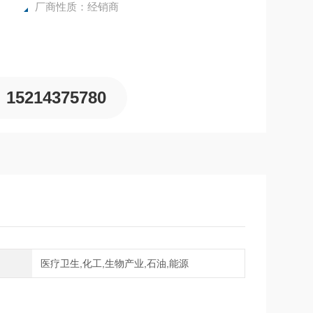
厂商性质：经销商
15214375780
域
医疗卫生,化工,生物产业,石油,能源