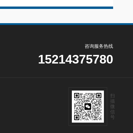
咨询服务热线
15214375780
扫
描
微
信
号