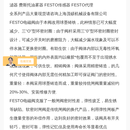
滤器 费斯托油雾器 FESTO传感器 FESTO代理
全系列产品大量现货请咨询上海茂硕机械设备有限公司
FESTO电磁阀由于本阀改用球墨铸铁，此种情形已可大幅度
减少。三“O”型环密封圈：由于阀杆采用三“0”型环密封圈密封
设计，可减少开关时的磨擦阻力，大幅减少漏水现象及可以不
停水施工更换密封圈。有助生饮：由于阀体内部以无毒性环氧
树脂涂装，闸板的内外表面均以橡胶*包覆而不至于出现锈水
或腐蚀现象，可供生饮。精铸阀体：阀体采用精密铸造，的几
何尺寸使得阀体内部无需任何精加工即可保证阀门的密封性。
重量轻：本阀采用球墨铸造而成，重量较传统闸阀重量减轻约
20%-30%。安装维修方便.
FESTO电磁阀克服了一般闸阀密封性差，弹性疲乏，易生锈
等缺陷。软密封闸阀是传统闸阀的换代产品，利用弹性闸板产
生微量变形的补偿作用，达到良好的密封效果，该阀具有开关
轻巧，密封可靠，弹性记忆佳及使用寿命长等显着优点