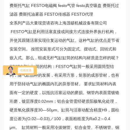
费斯托气缸 FESTO电磁阀 festo气管 festo真空吸盘 费斯托过
滤器 费斯托油雾器 FESTO传感器 FESTO代理
全系列产品大量现货请咨询上海茂硕机械设备有限公司
FESTO气缸是利用活塞直接或间接方式连接外界执行机构，
并使其跟随活塞实现往复运动的气缸。这种气缸的优点是节省
安装空间。 按照安装形式可分为固定式、摆动式、回转式和
嵌入式。那么，组成无杆气缸缸筒的结构与材质是怎样的呢？
FESTO气缸缸筒的结构：FESTO气缸筒一般采用圆筒型结
构，随气缸品种的发展，有采用方形，矩形的成形管材，也有
用于防转动气缸的椭圆内孔的异形管材。 要求缸筒材料内表
面有一定的硬度，以抵抗活塞运动的磨损。钢管内表面需镀铬
珩磨，镀层厚度0.02mm；铝合金管需经硬质阳极氧化处理，
硬质氧化膜厚度30—50μm。缸筒与活塞动配合精度H9，圆柱
度公差为(O.02—0.03)／100，表面粗糙度为Ra0.2～0.4
μm。 缸筒材料一般采用冷拔钢管、铝合金管、不锈钢管、铜