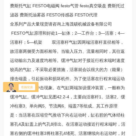
费斯托气缸 FESTO电磁阀 festo气管 festo真空吸盘 费斯托过
滤器 费斯托油雾器 FESTO传感器 FESTO代理
全系列产品大量现货请咨询上海茂硕机械设备有限公司
FESTO气缸原理和好处1—缸体；2—工作台；3—活塞；4—
活塞杆；5—机架 双活塞杆气缸因两端活塞杆直径相等，
故活塞两侧受力面积相等。当输入压力、流量相同时，其往返
运动输出力及速度均相等。缓冲气缸对于接近行程末端时速度
较高的气缸，不采取必要措施，活塞就会以很大的力（能量）
撞击端盖，引起振动和损坏机件。为了使活塞在行程末端运动
平稳，不产生冲击现象。在气缸两端加设缓冲装置，一般称为
缓冲气缸。缓冲气缸见图42.2-4，主要由活塞杆1、活塞2、缓
冲柱塞3、单向阀5、节流阀6、端盖7等组成。其工作原理
是：当活塞在压缩空气推动下向右运动时，缸右腔的气体经柱
塞孔4及缸盖上的气孔8排出。在活塞运动接近行程末端时，活
塞右侧的缓冲柱塞3将柱塞孔4堵死、活塞继续向右运动时，封