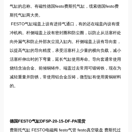
气缸的总称。有磁性德国festo费斯托气缸，缆索德国festo费
斯托气缸两大类。
FESTO气缸端盖上设有进排气通口，有的还在端盖内设有缓
冲机构。杆侧端盖上设有密封圈和防尘圈，以防止从活塞杆处
向外漏气和防止外部灰尘混入缸内。杆侧端盖上设有导向套，
以提高气缸的导向精度，承受活塞杆上少量的横向负载，减小
活塞杆伸出时的下弯量，延长气缸使用寿命。导向套通常使用
烧结含油合金、前倾铜铸件。端盖过去常用可锻铸铁，现在为
减轻重量并防锈，常使用铝合金压铸，微型缸有使用黄铜材料
的。
德国FESTO气缸DFSP-20-15-DF-PA现货
费斯托气缸 FESTO电磁阀 festo气管 festo真空吸盘 费斯托过