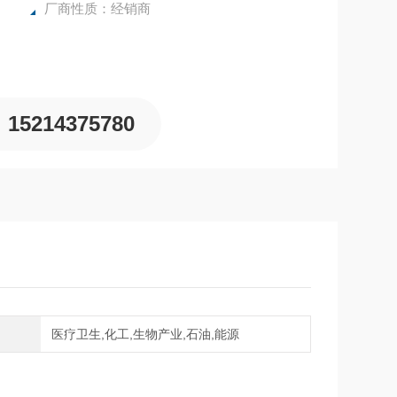
厂商性质：经销商
15214375780
域
医疗卫生,化工,生物产业,石油,能源