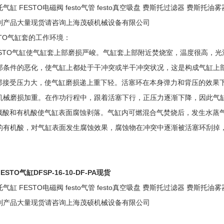
气缸 FESTO电磁阀 festo气管 festo真空吸盘 费斯托过滤器 费斯托油雾
列产品大量现货请咨询上海茂硕机械设备有限公司
STO气缸套的工作环境：
FESTO气缸使气缸套上部磨损严峻。气缸套上部附近焚烧室，温度很高，
部条件的恶化，使气缸上都处于干冲突或半干冲突状况，这是构成气缸上
上部接受压力大，使气缸磨损递上重下轻。活塞环在本身弹力和背压的效果
机械磨损加重。在作功行程中，跟着活塞下行，正压力逐渐下降，因此气
矿藏酸和有机酸使气缸表面腐蚀剥落。气缸内可燃混合气焚烧后，发生水蒸
的有机酸，对气缸表面发生腐蚀效果，腐蚀物在冲突中逐渐被活塞环刮掉
ESTO气缸DFSP-16-10-DF-PA现货
气缸 FESTO电磁阀 festo气管 festo真空吸盘 费斯托过滤器 费斯托油雾
列产品大量现货请咨询上海茂硕机械设备有限公司