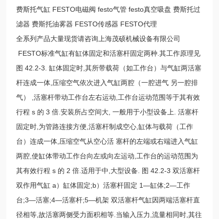
费斯托气缸 FESTO电磁阀 festo气管 festo真空吸盘 费斯托过
滤器 费斯托油雾器 FESTO传感器 FESTO代理
全系列产品大量现货请咨询上海茂硕机械设备有限公司
FESTO标准气缸有缸体固定和活塞杆固定两种.其工作原理见
图 42.2-3. 缸体固定时,其所带载荷（如工作台）与气缸两活塞
杆连成一体,压缩空气依次进入气缸两腔（一腔进气 另一腔排
气） ,活塞杆带动工作台左右运动,工作台运动范围等于其有效
行程 s 的 3 倍.安装所占空间大, 一般用于小型设备上. 活塞杆
固定时,为管路连接方便,活塞杆制成空心,缸体与载荷（工作
台）连成一体,压缩空气从空心活 塞杆的左端或右端进入气缸
两腔,使缸体带动工作台向左或向左运动,工作台的运动范围为
其有效行程 s 的 2 倍.适用于中,大型设备. 图 42.2-3 双活塞杆
双作用气缸 a）缸体固定;b）活塞杆固定 1—缸体;2—工作
台;3—活塞;4—活塞杆;5—机架 双活塞杆气缸因两端活塞杆直
径相等,故活塞两侧受力面积相等.当输入压力,流量相同时,其往