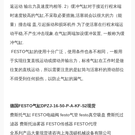
返运动 输出力及速度均相等. 2）缓冲气缸对于接近行程末端
时速度较高的气缸,不采取必要措施,活塞就会以很大的力（能
量）撞击端 盖,引起振动和损坏机件.为了使活塞在行程末端运
动平稳,不产生冲击现象.在气缸两端加设缓冲装置, 一般称为缓
冲气缸.
FESTO气缸的使用十分广泛，使用条件也各不相同，一般用
于实现往复直线运动或摆动并输出力，标准气缸在工作时是做
往复的直线运动，所以需要注意的是缸筒与活塞杆的滑动部位
不得受到任何损伤，以防止气缸的漏气。
德国FESTO气缸DPZJ-16-50-P-A-KF-S2现货
费斯托气缸 FESTO电磁阀 festo气管 festo真空吸盘 费斯托过
滤器 费斯托油雾器 FESTO传感器 FESTO代理
全系列产品大量现货请咨询上海茂硕机械设备有限公司