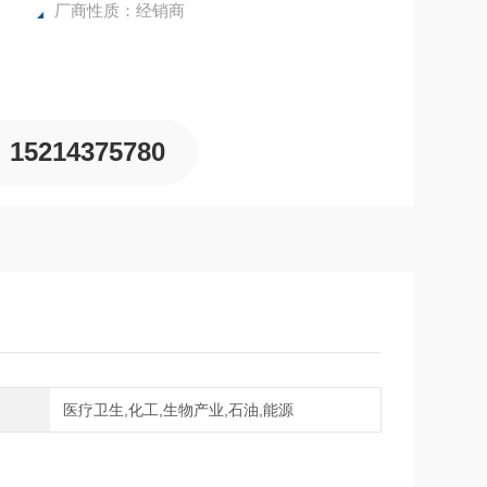
厂商性质：经销商
15214375780
域
医疗卫生,化工,生物产业,石油,能源