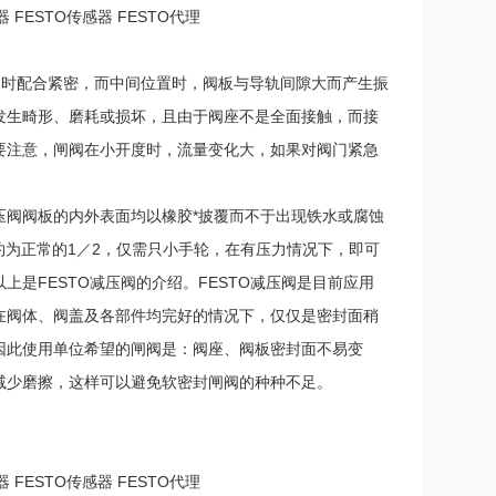
器 FESTO传感器 FESTO代理
时配合紧密，而中间位置时，阀板与导轨间隙大而产生振
发生畸形、磨耗或损坏，且由于阀座不是全面接触，而接
要注意，闸阀在小开度时，流量变化大，如果对阀门紧急
压阀阀板的内外表面均以橡胶*披覆而不于出现铁水或腐蚀
力约为正常的1／2，仅需只小手轮，在有压力情况下，即可
是FESTO减压阀的介绍。FESTO减压阀是目前应用
在阀体、阀盖及各部件均完好的情况下，仅仅是密封面稍
因此使用单位希望的闸阀是：阀座、阀板密封面不易变
减少磨擦，这样可以避免软密封闸阀的种种不足。
器 FESTO传感器 FESTO代理