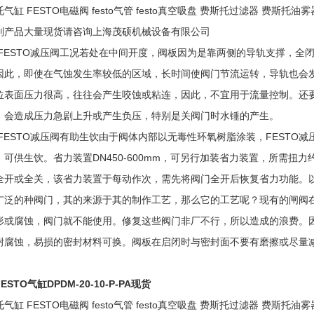
气缸 FESTO电磁阀 festo气管 festo真空吸盘 费斯托过滤器 费斯托油雾
列产品大量现货请咨询上海茂硕机械设备有限公司
STO减压阀工况若处在中间开度，阀板因为是靠两侧的导轨支撑，全闭
因此，即使在气蚀发生率较低的区域，长时间使阀门节流运转，导轨也会
位表面压力很高，往往会产生咬蚀或粘连，因此，不宜用于流量控制。还
，会造成压力急剧上升或产生负压，特别是关阀门时水锤的产生。
STO减压阀有助生饮由于阀体内部以无毒性环氧树脂涂装，FESTO减
，可供生饮。省力装置DN450-600mm，可另行加装省力装置，所需扭
全开或全关，该省力装置于每动作次，需先将阀门全开后恢复省力功能。以上
广泛的种阀门，其的来源于其的制作工艺，那么它的工艺呢？现有的闸阀
形或腐蚀，阀门就不能使用。修复这些阀门非厂不行，所以造成的浪费。
耐腐蚀，易损的密封材料可换。阀板在启闭时与密封面不要有磨擦或尽量
ESTO气缸DPDM-20-10-P-PA现货
气缸 FESTO电磁阀 festo气管 festo真空吸盘 费斯托过滤器 费斯托油雾