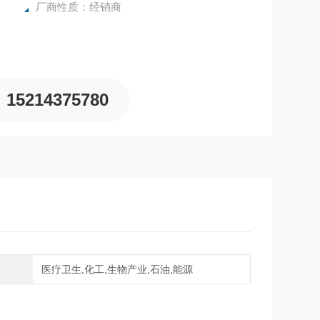
厂商性质：经销商
15214375780
域
医疗卫生,化工,生物产业,石油,能源