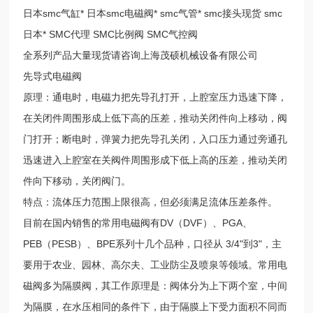
日本smc气缸* 日本smc电磁阀* smc气管* smc接头现货 smc
日本* SMC代理 SMC比例阀 SMC气控阀
全系列产品大量现货请咨询上海茂硕机械设备有限公司
先导式电磁阀
原理：通电时，电磁力把先导孔打开，上腔室压力迅速下降，
在关闭件周围形成上低下高的压差，推动关闭件向上移动，阀
门打开；断电时，弹簧力把先导孔关闭，入口压力通过旁通孔
迅速进入上腔室在关阀件周围形成下低上高的压差，推动关闭
件向下移动，关闭阀门。
特点：流体压力范围上限很高，但必须满足流体压差条件。
目前在国内销售的常用电磁阀有DV（DVF）、PGA、
PEB（PESB）、BPE系列十几个品种，口径从 3/4"到3"，主
要用于农业、园林、高尔夫、工业防尘及喷泉等领域。常用电
磁阀多为隔膜阀，其工作原理是：阀体分为上下两个室，中间
为隔膜，在水压相同的条件下，由于隔膜上下受力面积不同而