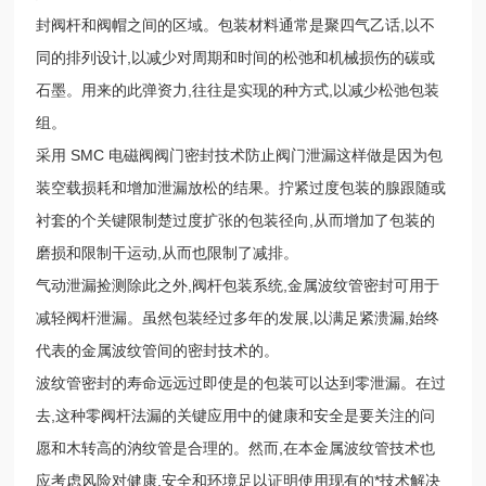
封阀杆和阀帽之间的区域。包装材料通常是聚四气乙话,以不
同的排列设计,以减少对周期和时间的松弛和机械损伤的碳或
石墨。用来的此弹资力,往往是实现的种方式,以减少松弛包装
组。
采用 SMC 电磁阀阀门密封技术防止阀门泄漏这样做是因为包
装空载损耗和增加泄漏放松的结果。拧紧过度包装的腺跟随或
衬套的个关键限制楚过度扩张的包装径向,从而增加了包装的
磨损和限制干运动,从而也限制了减排。
气动泄漏捡测除此之外,阀杆包装系统,金属波纹管密封可用于
减轻阀杆泄漏。虽然包装经过多年的发展,以满足紧溃漏,始终
代表的金属波纹管间的密封技术的。
波纹管密封的寿命远远过即使是的包装可以达到零泄漏。在过
去,这种零阀杆法漏的关键应用中的健康和安全是要关注的问
愿和木转高的汭纹管是合理的。然而,在本金属波纹管技术也
应考虑风险对健康,安全和环境足以证明使用现有的*技术解决