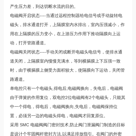
产生压力差，到达切断水流的目的。
电磁阀开启状态----当通过远程控制器给电信号或手动旋转电
磁头，排水通道打开，上隔膜室内水排出，室内压强减小，作
用在上隔膜的压力变小，在上游压力作用下推动隔膜向上运
动，打开管路通道。
电磁阀关闭状态----手动关闭或断开电磁头电信号，使排水通
道关闭，上隔膜室内慢慢充满水，等到横膈膜上下压强一致
时，由于横膈膜上侧受力面积较大，使隔膜向下运动，关闭管
路通道。
单电控只有一个电磁头,得电后,电磁阀换向，失电后，电磁阀
由于弹簧的作用复位，双电控2位电磁阀有2个电磁头，只能其
中一个得电，得电后，电磁阀换向,失电后，电磁阀保持位
置，必须另一边的电磁头得电，电磁阀才回复原位。
采用 SMC 电磁阀阀门密封技术,防止阀门泄漏阀门制造的目标
是设计个牢固阀杆密封方法,以满足排放指引。在阀门的外密