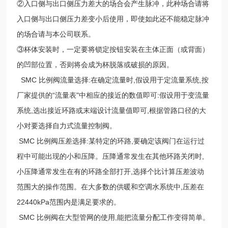
②入口侧与出口侧压力差大的场合会产生脉冲，此种场合请将
入口侧与出口侧压力差变小后使用，即使如此还不能稳定脉冲
的场合请与本公司联系。
③杯体安装时，一定要将锁定按钮安装在主体正面（或背面）
的凹部位置，否则将会成为杯脱落或破损的原因。
SMC 比例阀流量选择:在确定流量时,假设用于定流量系统,按
厂家提供的“流量表"中相应的接近的数值即可:假设用于变流量
系统,选出接近环路或末端设计流量值即可,根据管路口径的大
小对要选择自力式流量控制阀。
SMC 比例阀压差选择:某特定的环路,要确定该阀门在运行过
程中可能出现的小和压降。压降通常发生在其他环路关闭时,
小压降通常发生在有的环路全部打开,选择个比计算压差波动
范围大的操作范围。在大多数的供暖和空调水系统中,压差在
22440kPa范围内是满足要求的。
SMC 比例阀在大型管网的使用,能把流量分配工作变得简单。