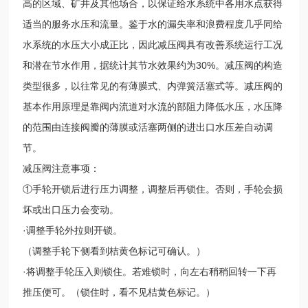
高的区域、矿井及其他场合，以保证给水系统中各用水点获得
适当的服务水压和流量。鉴于水的漏失率和浪费程度几乎同给
水系统的水压大小成正比，因此减压阀具有改善系统运行工况
和潜在节水作用，据统计其节水效果约为30%。减压阀的构造
类型很多，以往常见的有薄膜式、内弹簧活塞式等。减压阀的
基本作用原理是靠阀内流道对水流的部阻力降低水压，水压降
的范围由连接阀瓣的薄膜或活塞两侧的进出口水压差自动调
节。
减压阀注意事项：
①手轮开锁后进行压力调整，调整后再锁住。否则，手轮会损
坏或出口压力会变动。
·调整手轮外拉则开锁。
（调整手轮下侧看到桔黄色标记可确认。）
·将调整手轮压入则锁住。若难锁时，向左右稍稍回转一下再
推压便可。（锁住时，看不见桔黄色标记。）