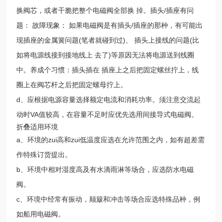
换阀芯，或者干脆把整个电磁阀全部换 掉。插头/插座有问
题： 故障现象： 如果电磁阀是有插头/插座的那种，有可能出
现插座的金属簧问题(笔者就碰到过)、 插头上接线的问题(比
如将电源线接到接地线上 去了)等原因无法将电源送到线圈
中。养成个习惯：插头插在 插座上之后把固定螺丝拧上，线
圈上在阀芯杆之后把固定螺母拧上。
d、应根据电源容量选择额定电流和消耗功率。须注意交流起
动时VA值较高，在容量不足时应优先选用间接导式电磁阀。
折叠适用环境
a、环境的zui高和zui低温度应选在允许范围之内，如有超差需
作特殊订货提出。
b、环境中相对湿度高及有水滴雨淋等场合，应选防水电磁
阀。
c、环境中经常有振动，颠簸和冲击等场合应选特殊品种，例
如船用电磁阀。