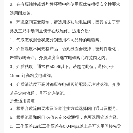
d、在有腐蚀性或爆炸性环境中的使用应优先根据安全性要求
选用耐发蚀。
e、环境空间若受限制，请选用多功能电磁阀，因其省去了旁
路及三只手动阀且便于在线维修。适用介质:
1、气液态或混合状态分别选用不同品种的电磁阀。
2、介质温度不同规格产品，否则线圈会烧掉，密封件老化，
严重影响寿命。介质温度应选在电磁阀允许范围之内。
3、介质粘度，通常在50cSt以下。若超过此值，通径小于
15mm订高粘度电磁阀。
4、介质清洁度不高时都应在电磁阀前配装反冲过滤阀。介质
若是定向流通，且不允许倒流。
折叠适用管道
a、根据介质流向要求及管道连接方式选择阀门通口及型号。
b、根据流量和阀门Kv值选定公称通径，也可选同管道内径。
c、工作压差zui低工作压差在0.04Mpa以上是可选用间接先导