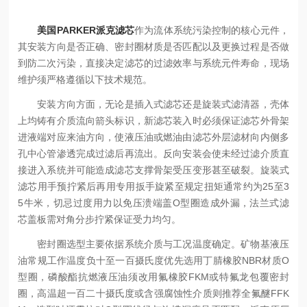
美国PARKER派克滤芯
作为流体系统污染控制的核心元件，
其安装方向是否正确、密封圈材质是否匹配以及更换过程是否做
到防二次污染，直接决定滤芯的过滤效率与系统元件寿命，现场
维护须严格遵循以下技术规范。
安装方向方面，无论是插入式滤芯还是旋装式滤清器，壳体
上均铸有介质流向箭头标识，新滤芯装入时必须保证滤芯外骨架
进液端对应来油方向，使液压油或燃油由滤芯外层滤材向内侧多
孔中心管渗透完成过滤后再流出。反向安装会使未经过滤介质直
接进入系统并可能造成滤芯支撑骨架受压变形甚至破裂。旋装式
滤芯用手预拧紧后再用专用扳手旋紧至规定扭矩通常约为25至3
5牛米，切忌过度用力以免压溃端盖O型圈造成外漏，法兰式滤
芯盖板需对角分步拧紧保证受力均匀。
密封圈选型主要依据系统介质与工况温度确定。矿物基液压
油常规工作温度负十至一百摄氏度优先选用丁腈橡胶NBR材质O
型圈，磷酸酯抗燃液压油须改用氟橡胶FKM或特氟龙包覆密封
圈，高温超一百二十摄氏度或含强腐蚀性介质则推荐全氟醚FFK