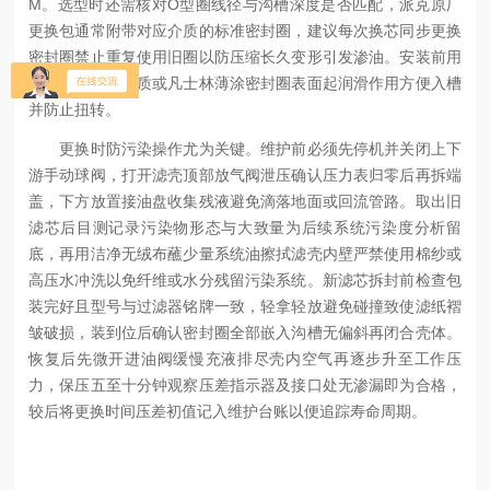
M。选型时还需核对O型圈线径与沟槽深度是否匹配，派克原厂
更换包通常附带对应介质的标准密封圈，建议每次换芯同步更换
密封圈禁止重复使用旧圈以防压缩长久变形引发渗油。安装前用
少量同级洁净介质或凡士林薄涂密封圈表面起润滑作用方便入槽
并防止扭转。
更换时防污染操作尤为关键。维护前必须先停机并关闭上下
游手动球阀，打开滤壳顶部放气阀泄压确认压力表归零后再拆端
盖，下方放置接油盘收集残液避免滴落地面或回流管路。取出旧
滤芯后目测记录污染物形态与大致量为后续系统污染度分析留
底，再用洁净无绒布蘸少量系统油擦拭滤壳内壁严禁使用棉纱或
高压水冲洗以免纤维或水分残留污染系统。新滤芯拆封前检查包
装完好且型号与过滤器铭牌一致，轻拿轻放避免碰撞致使滤纸褶
皱破损，装到位后确认密封圈全部嵌入沟槽无偏斜再闭合壳体。
恢复后先微开进油阀缓慢充液排尽壳内空气再逐步升至工作压
力，保压五至十分钟观察压差指示器及接口处无渗漏即为合格，
较后将更换时间压差初值记入维护台账以便追踪寿命周期。