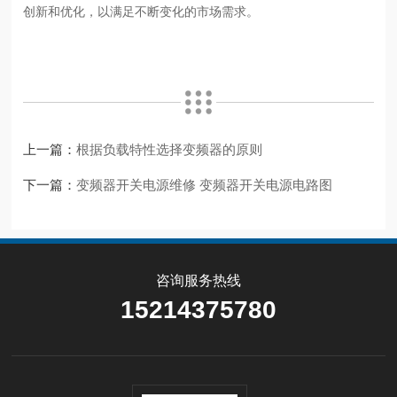
创新和优化，以满足不断变化的市场需求。
上一篇：
根据负载特性选择变频器的原则
下一篇：
变频器开关电源维修 变频器开关电源电路图
咨询服务热线
15214375780