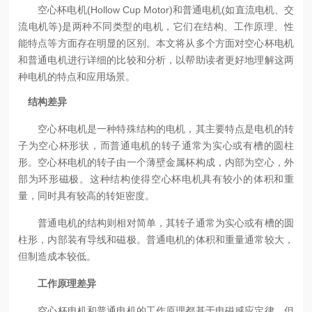
空心杯电机
(Hollow Cup Motor)和普通电机(如直流电机、交
流电机等)是两种不同类型的电机，它们在结构、工作原理、性
能特点等方面存在明显的区别。本文将从多个方面对空心杯电机
和普通电机进行详细的比较和分析，以帮助读者更好地理解这两
种电机的特点和应用场景。
结构差异
空心杯电机是一种特殊结构的电机，其主要特点是电机的转
子为空心杯形状，而普通电机的转子通常为实心或有槽的圆柱
形。空心杯电机的转子由一个薄壁金属杯构成，内部为空心，外
部为环形磁极。这种结构使得空心杯电机具有较小的体积和重
量，同时具有较高的
转矩密度
。
普通电机的结构则相对简单，其转子通常为实心或有槽的圆
柱形，内部装有导线和磁极。普通电机的体积和重量通常较大，
但制造成本较低。
工作原理差异
空心杯电机和普通电机的工作原理都基于
电磁感应定律
，但