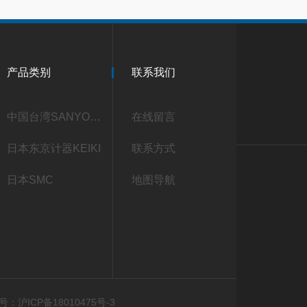
产品类别
联系我们
中国台湾SANYOU三友
在线留言
日本东京计器KEIKI
联系方式
日本SMC
地图导航
：沪ICP备18010475号-3