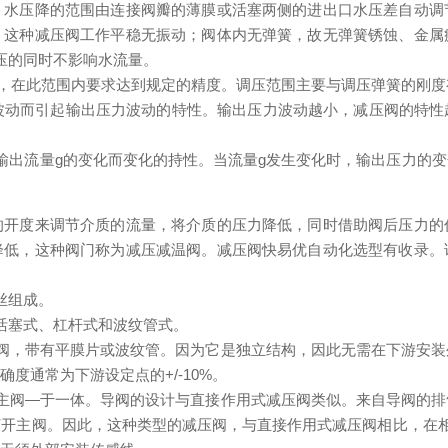
，水压降的范围由连接阀瓣的薄膜或活塞两侧的进出口水压差自动调
。这种减压阀工作平稳无振动；阀体内无弹簧，故无弹簧锈蚀、金属
压的同时不影响水流量。
围，在此范围内要求达到规定的精度。调压范围主要与调压弹簧的刚度
波动而引起输出压力波动的特性。输出压力波动越小，减压阀的特
输出流量g的变化而变化的持性。当流量g发生变化时，输出压力的
的开度来调节介质的流量，将介质的压力降低，同时借助阀后压力的
降低，这种阀门称为减压减温阀。减压阀快易优自动化选型有收录。
丝组成。
活塞式、杠杆式和波纹管式。
阀，带有平膜片或波纹管。因为它是独立结构，因此无需在下游安
度通常为下游设定点的+/-10%。
主阀―于一体。导阀的设计与直接作用式减压阀类似。来自导阀的
开主阀。因此，这种类型的减压阀，与直接作用式减压阀相比，在相同