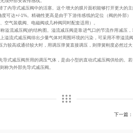
，无须外部安装传感线。
替了内导式减压阀中的活塞。这个增大的膜片面积能够打开更大的
度可达+/-1%。精确性更高是由于下游传感线的定位（阀的外部
阀、空气装载阀、电磁阀或几种阀同时配套适用）。
简称溢流减压阀)的结构图。溢流减压阀是靠进气口的节流作用减压
上溢流式减压阀徘出少量气体对周围环境的污染，可采用不带溢流阀
压力较高或通径较大时，用调压弹簧直接调压，则弹簧刚度必然过
。
先导式减压阀所用的调压气体，是由小型的直动式减压阀供给的。
，则称为外部先导式减压阀。
下一篇：