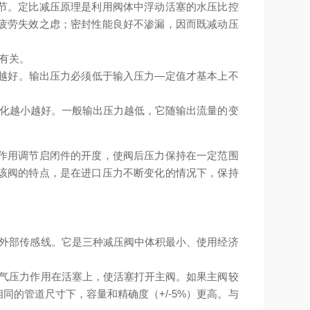
节。定比减压原理是利用阀体中浮动活塞的水压比控
疲劳失效之虑；密封性能良好不渗漏，因而既减动压
有关。
性越好。输出压力必须低于输入压力—定值才基本上不
变化越小越好。一般输出压力越低，它随输出流量的变
作用调节启闭件的开度，使阀后压力保持在一定范围
该阀的特点，是在进口压力不断变化的情况下，保持
装外部传感线。它是三种减压阀中体积最小、使用经济
排气压力作用在活塞上，使活塞打开主阀。如果主阀较
的管道尺寸下，容量和精确度（+/-5%）更高。与