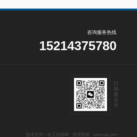
咨询服务热线
15214375780
扫
描
微
信
号
技术支持：
化工仪器网
管理登陆
sitemap.xml