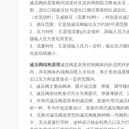
减压阀的是靠阀内流道对水流的局部阻力降低水压
制，进出口端减压比与进出口侧活塞面积比成反比
（水流动时）又减静压（流量为0时）；特别是在减
1、调压范围：它是指减压阀输出压力P2的可调范
2、压力特性：它是指流量g为定值时，因输入压力
随输入压力变化而变化。
3、流量特性：它是指输入压力—定时，输出压力随
化波动就越小。
减压阀结构原理
减压阀是采用控制阀体内的启闭件
内，并在阀体内或阀后喷入冷却水，将介质的温度
出口压力和温度值在一定的范围内。
1、减压阀主要由阀体、膜片或活塞、弹簧、调节螺
2、减压阀按结构形式可分为薄膜式、弹簧薄膜式、
3、作用式减压阀是简单的减压阀，直接作用式减压
的一种，专为中低流量设计。直接作用式减压阀的精确
4、活塞式减压阀该类型的减压阀集两种阀―导阀和
大，无法直接打开时，这种设计就会利用入口压力打