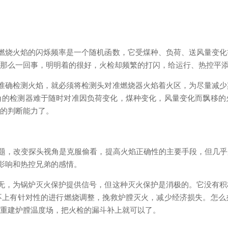
燃烧火焰的闪烁频率是一个随机函数，它受煤种、负荷、送风量变化
是那么一回事，明明着的很好，火检却频繁的打闪，给运行、热控平
准确检测火焰，就必须将检测头对准燃烧器火焰着火区，为尽量减
角的检测器难于随时对准因负荷变化，煤种变化，风量变化而飘移的
检的判断能力了。
问题，改变探头视角是克服偷看，提高火焰正确性的主要手段，但几
，影响和热控兄弟的感情。
无，为锅炉灭火保护提供信号，但这种灭火保护是消极的。它没有
不上有针对性的进行燃烧调整，挽救炉膛灭火，减少经济损失。怎么
，重建炉膛温度场，把火检的漏斗补上就可以了。