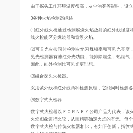
由于探头工作环境温度很高，灰尘油雾等影响，设
3各种火焰检测器综述
⑴红外线火检通过检测燃烧火焰放射的红外线强度
线火检能区分燃烧器和背景火焰。
⑵可见光火检同时检测火焰闪烁频率和可见光亮度
见光检测器有滤红外光功能，能排除烟尘，热烟气
因此，红外检测比可见光更理想。
⑶组合探头火检器。
采用紫外线和红外线两种检测原理，它能同时检测
⑸数字式火检器
数字式火检器以ＦＯＲＮＥＹ公司产品为代表，该
火焰图象进行比较，从而精确确定火焰的有无。每
数字式火检与传统火检器相比，有如下创新，指纹