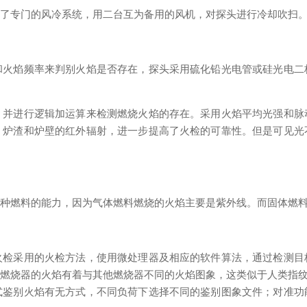
立了专门的风冷系统，用二台互为备用的风机，对探头进行冷却吹扫
和火焰频率来判别火焰是否存在，探头采用硫化铅光电管或硅光电二
，并进行逻辑加运算来检测燃烧火焰的存在。采用火焰平均光强和脉
，炉渣和炉壁的红外辐射，进一步提高了火检的可靠性。但是可见光
各种燃料的能力，因为气体燃料燃烧的火焰主要是紫外线。而固体燃
火检采用的火检方法，使用微处理器及相应的软件算法，通过检测目
个燃烧器的火焰有着与其他燃烧器不同的火焰图象，这类似于人类指
式鉴别火焰有无方式，不同负荷下选择不同的鉴别图象文件；对准功