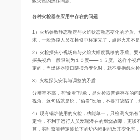
致火焰的漂移问题。
各种火检器在应用中存在的问题
1
）火焰参数静态整定与
火焰状态动态变化的矛盾。
求，一般热控人员在检修中标定完了，点起火来不
2）火检探头小视场角与火焰大幅度飘移的矛盾。要
探头视角一般限制为１０度——１５度。这样小视
定的，当燃烧器喷口随摆角变化时，就不要抱怨火
3）火检探头安装与调整的矛盾
分辨率不高，有“偷看"现象，是火检器普遍存在的
视角。
这句话就是说，“偷看"没治，不要打缺陷了
4）现有锅炉使用的火检，功能单一，只检测火焰有
定性，不利于运行人员发现潜在的燃烧故障，更谈
算，实时监测特定波长下的炉内幅射能及其变化率