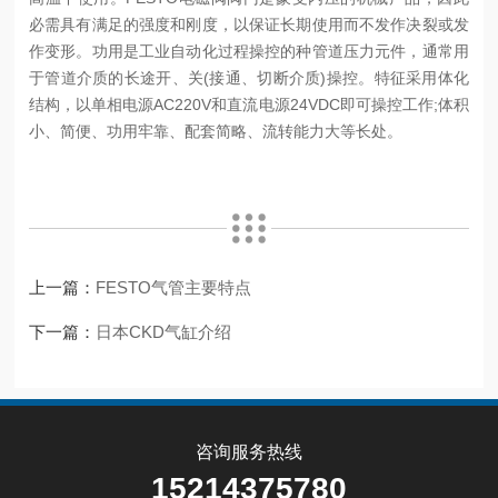
必需具有满足的强度和刚度，以保证长期使用而不发作决裂或发
作变形。功用是工业自动化过程操控的种管道压力元件，通常用
于管道介质的长途开、关(接通、切断介质)操控。特征采用体化
结构，以单相电源AC220V和直流电源24VDC即可操控工作;体积
小、简便、功用牢靠、配套简略、流转能力大等长处。
上一篇：
FESTO气管主要特点
下一篇：
日本CKD气缸介绍
咨询服务热线
15214375780