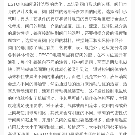
ESTO电磁阀设计选型的优化，牵涉到阀门形式的选择、阀门本
身的设计及制造、阀门材料的选用等多方面的问题。选择阀门形
式时，要从工艺条件的要求和设计规范的要求等角度进行全面优
化考虑。阀门的用途、介质的温度、压力、流速、压降以及介质
的腐蚀性等，都直接影响到阀门的选型，还要根据介质的温度和
腐蚀性，选择制造阀门使用的材料。根据施工和实际操作经验，
阀门的选用除了满足有关工艺要求、设计规范外，还应充分考虑
各种具体情况，FESTO电磁阀里有密闭的腔，在不同位置开有
通孔，每个孔都通向不同的油管，腔中间是阀，两面是两块电磁
铁，面的磁铁线圈通电阀体就会被吸引到边，通过控制阀体的移
动来档住或漏出不同的排油的孔，而进油孔是常开的，液压油就
会进入不同的排油管，然后通过油的压力来推动油缸的活塞，活
塞又带动活塞杆，活塞杆带动机械装置动。这样通过控制电磁铁
的电流就控制了机械运动。使其尽可能与操作条件相匹配，大限
度地满足使用要求。对于液体、气体或两相流体，使用闸阀或截
止阀与使用球阀相比，其效果会有明显的不同。球阀的气密性优
于闸阀和截止阀，开启和关闭的速度也要迅速得多，但使用温度
范围却大大小于闸阀和截止阀。般情况下，大多数球阀都不能在
高温下使用。
FESTO电磁阀阀门是蒙受内压的机械产品，因此