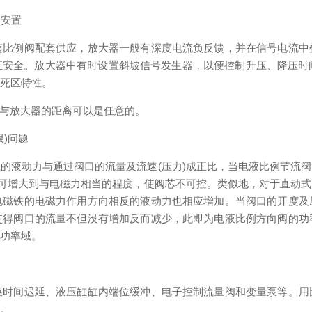
及安置
例阀配套供应，放大器一般有深度电流负反馈，并在信号电流中
安全。放大器中有时设置斜坡信号发生器，以便控制升压、降压时
的死区特性。
与放大器的距离可以是任意的。
)问题
液动力与通过阀口的流量及流速(压力)成正比，当电液比例节流阀
力可增大到与电磁力相当的程度，使阀芯不可控。类似地，对于直动
电磁铁的电磁力作用方向相反的液动力也相应增加。当阀口的开度及
使得阀口的流量不但没有增加反而减少，此即为电液比例方向阀的功
的功率域。
间迟延、液压缸缸内端位缓冲、电子控制流量阀和变量泵等。用
击。