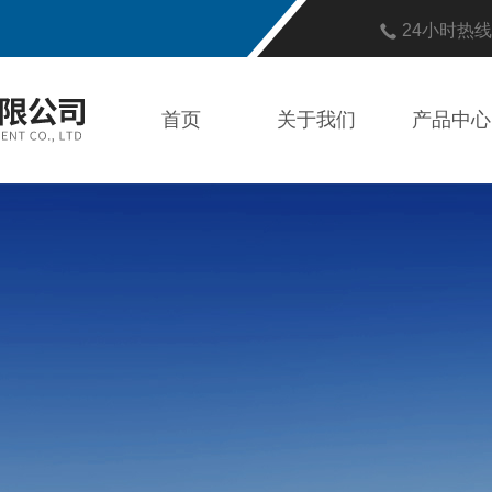
24小时热
首页
关于我们
产品中心