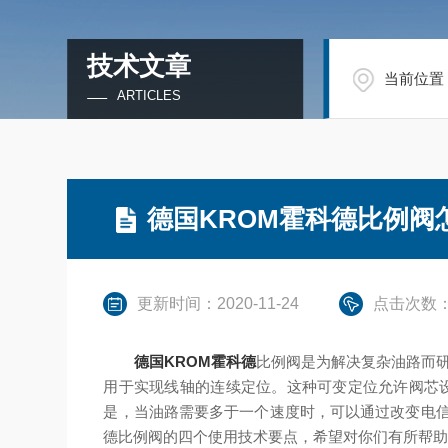
技术文章
当前位置
ARTICLES
德国KROM霍科德比例
更新时间：2020-11-24
点击次数：
德国KROM霍科德
比例阀是为解决复杂油路而研
用于实现线轴的连续定位。这种可变定位允许阀芯设
是，当油路需要多于一个速度时，可以通过改变电信
德比例阀的四个使用技术要点，希望对你们有所帮