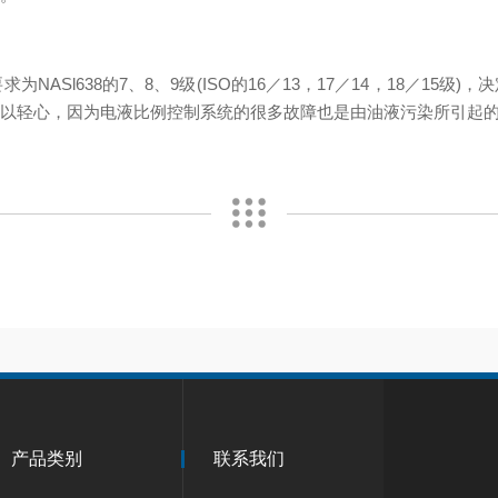
Sl638的7、8、9级(ISO的16／13，17／14，18／15
掉以轻心，因为电液比例控制系统的很多故障也是由油液污染所引起
产品类别
联系我们