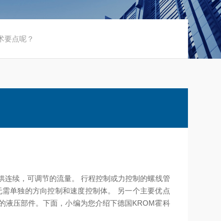
术要点呢？
供连续，可调节的流量。 行程控制或力控制的螺线管
无需单独的方向控制和速度控制体。 另一个主要优点
的液压部件。下面，小编为您介绍下德国KROM霍科